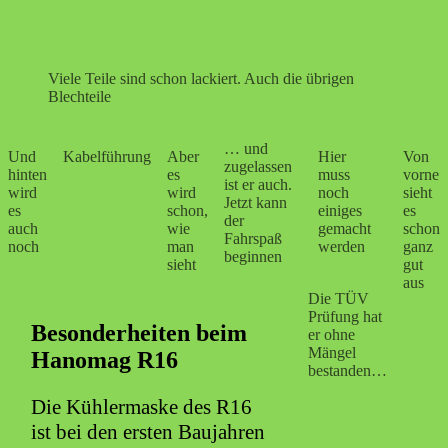
Viele Teile sind schon lackiert. Auch die übrigen
Blechteile
… und
Und
Kabelführung
Aber
Hier
Von
zugelassen
hinten
es
muss
vorne
ist er auch.
wird
wird
noch
sieht
Jetzt kann
es
schon,
einiges
es
der
auch
wie
gemacht
schon
Fahrspaß
noch
man
werden
ganz
beginnen
sieht
gut
aus
Die TÜV
Prüfung hat
Besonderheiten beim
er ohne
Mängel
Hanomag R16
bestanden…
Die Kühlermaske des R16
ist bei den ersten Baujahren