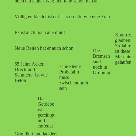
noch ein langer Weg. Ich fang schon mal an
Völlig entkleidet ist er fast so schön wie eine Frau
Es ist auch noch alle dran!
Kaum zu
glauben:
55 Jahre
Neue Reifen hat er auch schon
Die
ist diese
Bremsen
Maschine
sind
gelaufen
55 Jahre Acker,
Eine kleine
noch in
Dreck und
Probefahrt
Ordnung
Schmiere. Ist wie
muss
Beton
zwischendurch
sein
Das
Getriebe
ist
gereinigt
und
entfettet
Grundiert und lackiert