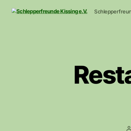
Schlepperfreun
Schlepperfreunde
Kissing
e.V.
Rest
B