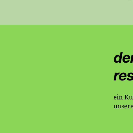
de
res
ein Ku
unser