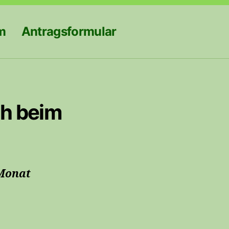
m
Antragsformular
h beim
m Monat