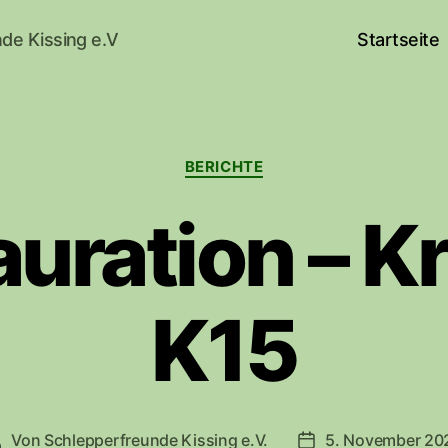
de Kissing e.V
Startseite
Kategorien
BERICHTE
auration – K
K15
Von
Schlepperfreunde Kissing e.V.
5. November 20
eitragsautor
Beitragsdatum