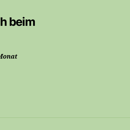
h beim
m Monat